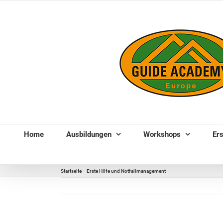
Zum
Inhalt
springen
Home
Ausbildungen
Workshops
Ers
Startseite
Erste Hilfe und Notfallmanagement