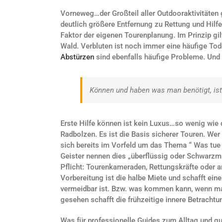
Vorneweg…der Großteil aller Outdooraktivitäten 
deutlich größere Entfernung zu Rettung und Hilf
Faktor der eigenen Tourenplanung. Im Prinzip gil
Wald. Verbluten ist noch immer eine häufige Tod
Abstürzen
sind ebenfalls häufige Probleme. Und f
Können und haben was man benötigt, ist 
Erste Hilfe können ist kein Luxus…so wenig wie
Radbolzen. Es ist die Basis sicherer Touren. Wer
sich bereits im Vorfeld um das Thema “ Was tue
Geister nennen dies „überflüssig oder Schwarzma
Pflicht: Tourenkameraden, Rettungskräfte oder an
Vorbereitung ist die halbe Miete und schafft ein
vermeidbar ist. Bzw. was kommen kann, wenn man 
gesehen schafft die frühzeitige innere Betrachtu
Was für professionelle Guides zum Alltag und gu