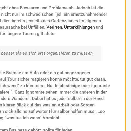
geht ohne Blessuren und Probleme ab. Jedoch ist die
e nicht nur im schwedischen Fjell ein ernstzunehmender
t dies bereits jenseits des Gartenzaunes im eigenen
esursache bei Unfällen.
Verirren
,
Unterkühlungen
und
ür längere Touren gilt stets:
besser als es sich erst organisieren zu müssen.
 die Bremse am Auto oder ein gut angezogener
 auf Tour sicher reagieren könne möchte, tut gut daran,
 ich wenn“ zu kümmern. Nur leichtsinnige oder ignorante
lerei“. Ganz Ignorante sehen immer die anderen in der
dere Wanderer. Dabei hat es jeder selber in der Hand:
en klaren Blick auf das was an Arbeit oder Sorgen
sich alleine auf weiter Flur selber helfen muss…..so
ng “was tue ich wenn“ Vorsicht.
tem Business gehört, sollte für jeden