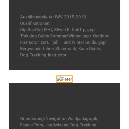
Ausbildungsleiter, Gründer GAE
Ausbildungsleiter IWV 2015-2018
Qualifikationen:
DiplSozPäd (FH), SFw d.R. GebTrp, gepr.
Trekking Guide Sommer/Winter, gepr. Outdoor
Instructor, zert. Fjäll – und Winter Guide, gepr.
Bergwanderführer Steiermark, Kanu Guide,
Dog-Trekking-Instructor
Peter
Guide und GAE-Fachinstructor
Orientierung/Navigation,Waldpädagogik,
Fauna/Flora, Jagdwissen, Dog-Trekking