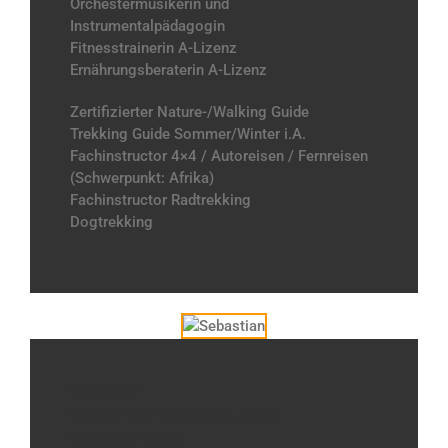
Orchestermusikerin und
Instrumentalpädagogin
Fitnesstrainerin A-Lizenz
Ernährungsberaterin A-Lizenz
Zertifizierter Nature-/Walking Guide
Trekking Guide Sommer/Winter i.A.
Fachinstructor 4×4 / Autoreisen / Fernreisen
(Schwerpunkt: Afrika)
Fachinstructor Radtrekking
Dogtrekking
Sebastian
Guide / GAE-Fachinstructor &
Weltenbummler