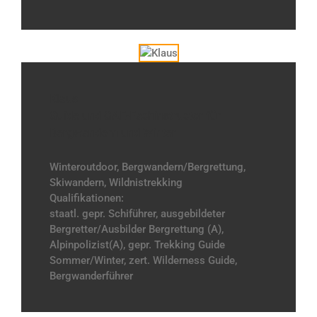
Klaus
Guide und GAE-Fachinstructor für
Bergwandern und Winter
Winteroutdoor, Bergwandern/Bergrettung,
Skiwandern, Wildnistrekking
Qualifikationen:
staatl. gepr. Schiführer, ausgebildeter
Bergretter/Ausbilder Bergrettung (A),
Alpinpolizist(A), gepr. Trekking Guide
Sommer/Winter, zert. Wilderness Guide,
Bergwanderführer