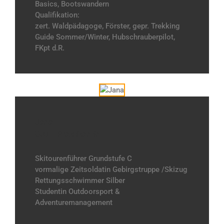
Basics, Bootswandern
Qualifikation:
zert. Waldpädagoge, Förster, gepr. Trekking
Guide Sommer/Winter, Hubschrauberpilot,
FKpt d.R.
Jana
GAE - Praktikantin
Skitourenführer Grundstufe C
vormalige Zeitsoldatin Gebirgstruppe /Skizug
Rettungsschwimmer Silber
Studentin Outdoorsport &
Adventuremanagement