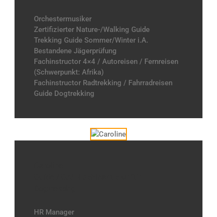
Orchestermusiker
Zertifizierter Nature-/Walking Guide
Trekking Guide Sommer/Winter i.A.
Bestandene Jägerprüfung
Fachinstructor 4×4 / Autoreisen / Fernreisen
(Schwerpunkt: Afrika)
Fachinstructor Radtrekking / Fahrradreisen
Guide Dogtrekking
Caroline
Guide / GAE-Fachinstructor für
Dogtrekking
HR Manager