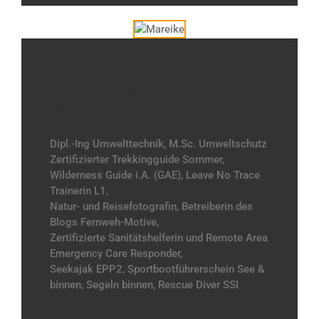
Mareike
Guide und GAE-Fachinstructor Naturschutz
auf Tour / Bushcraft / Naturfotografie
Dipl.-Ing Umwelttechnik, M.Sc. Umweltschutz
Zertifizierter Trekkingguide Sommer,
Wilderness Guide i.A. (GAE), Leave No Trace
Trainerin L1,
Natur- und Reisefotografin, Betreiberin des
Blogs Fernweh-Motive,
Zertifizierte Sanitätshelferin und Remote Area
Emergency Care Responder,
Seekajak EPP2, Sportbootführerschein See &
binnen, Segeln binnen, Rescue Diver SSI