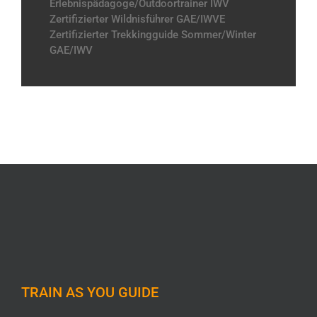
Erlebnispädagoge/Outdoortrainer IWV
Zertifizierter Wildnisführer GAE/IWVE
Zertifizierter Trekkingguide Sommer/Winter
GAE/IWV
TRAIN AS YOU GUIDE