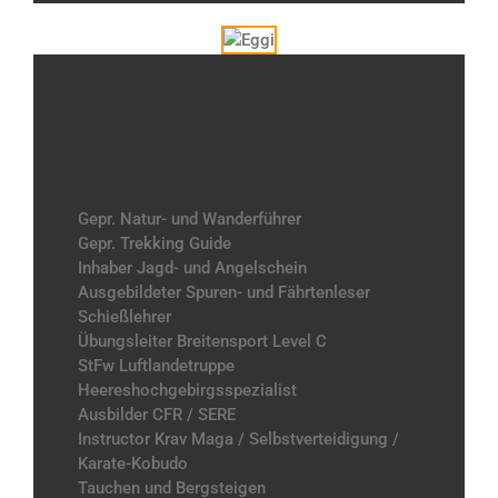
Eggi
Guide und GAE-Fachinstructor für Erste
Hilfe, Survival, Outdoor Basics, Gebirge
Gepr. Natur- und Wanderführer
Gepr. Trekking Guide
Inhaber Jagd- und Angelschein
Ausgebildeter Spuren- und Fährtenleser
Schießlehrer
Übungsleiter Breitensport Level C
StFw Luftlandetruppe
Heereshochgebirgsspezialist
Ausbilder CFR / SERE
Instructor Krav Maga / Selbstverteidigung /
Karate-Kobudo
Tauchen und Bergsteigen