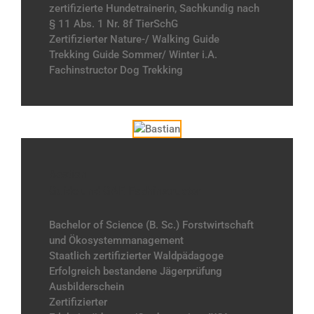
zertifizierte Hundetrainerin, Sachkundig nach
§ 11 Abs. 1 Nr. 8f TierSchG
Zertifizierter Nature-/ Walking Guide
Trekking Guide Sommer/ Winter i.A.
Fachinstructor Dog Trekking
Bastian
Guide und GAE-Fachinstructor
Bachelor of Science (B. Sc.) Forstwirtschaft
und Ökosystemmanagement
Staatlich zertifizierter Waldpädagoge
Erfolgreich bestandene Jägerprüfung
Ausbilderschein
Zertifizierter