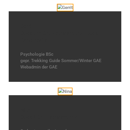
Gerrit
Guide und GAE-Fachinstructor Food &
Camp Basics
Psychologie BSc
gepr. Trekking Guide Sommer/Winter GAE
Webadmin der GAE
Nina
Guide / GAE-Fachinstructor