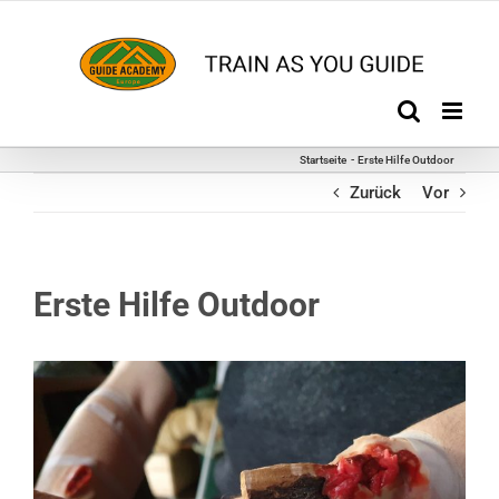
Zum
Inhalt
springen
Startseite
Erste Hilfe Outdoor
Zurück
Vor
Erste Hilfe Outdoor
Zeige
grösseres
Bild