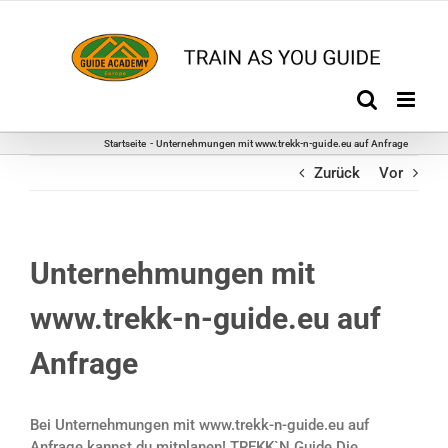
Zum
Inhalt
springen
Startseite
Unternehmungen mit www.trekk-n-guide.eu auf Anfrage
Zurück
Vor
Unternehmungen mit
www.trekk-n-guide.eu auf
Anfrage
Bei Unternehmungen mit www.trekk-n-guide.eu auf
Anfrage kannst du mitplanen! TREKK`N Guide.Die