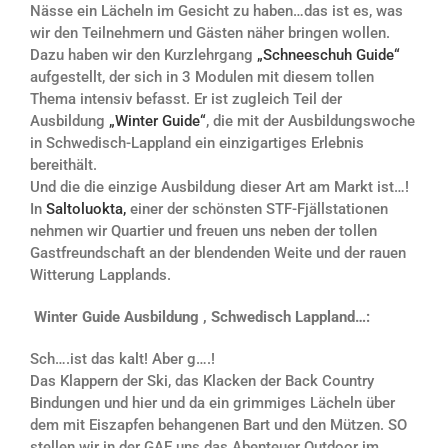
Nässe ein Lächeln im Gesicht zu haben…das ist es, was
wir den Teilnehmern und Gästen näher bringen wollen.
Dazu haben wir den Kurzlehrgang
„Schneeschuh Guide“
aufgestellt, der sich in 3 Modulen mit diesem tollen
Thema intensiv befasst. Er ist zugleich Teil der
Ausbildung
„Winter Guide“
, die mit der Ausbildungswoche
in Schwedisch-Lappland ein einzigartiges Erlebnis
bereithält.
Und die die einzige Ausbildung dieser Art am Markt ist…!
In
Saltoluokta,
einer der schönsten STF-Fjällstationen
nehmen wir Quartier und freuen uns neben der tollen
Gastfreundschaft an der blendenden Weite und der rauen
Witterung Lapplands.
Winter Guide Ausbildung , Schwedisch Lappland…:
Sch….ist das kalt! Aber g….!
Das Klappern der Ski, das Klacken der Back Country
Bindungen und hier und da ein grimmiges Lächeln über
dem mit Eiszapfen behangenen Bart und den Mützen. SO
stellen wir in der GAE uns das Abenteuer Outdoor im