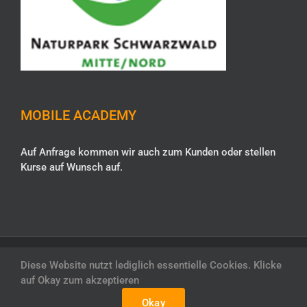
MOBILE ACADEMY
Auf Anfrage kommen wir auch zum Kunden oder stellen
Kurse auf Wunsch auf.
Copyright 2020 Christoph Maretzek (Guide Academy Europe) | All Rights
Diese Website nutzt lediglich essentielle Cookies. Klicke
Reserved |
Datenschutz
|
Impressum
|
AGB
|
Kontakt
auf Okay zum akzeptieren
Okay
Facebook