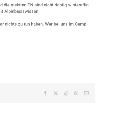
die meisten TN sind nicht richtig winteraffin.
t Alpinbasiswissen.
gar nichts zu tun haben. Wer bei uns im Camp
Facebook
X
Reddit
WhatsApp
E-
Mail