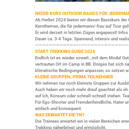
NEÙER KURS OUTDOOR BASICS FÜR JEDERMA
Ab Herbst 2024 bieten wir diesen Basiskurs der
Kernthemen, die für jedermann/-frau auf Tour gelt
Er wird derzeit in letzten Zügen angepasst! Infos
Dauer ca. 3-4 Tage. Spannend, intensiv und realis
———————————————————————————
START TREKKING GUIDE 2024
Endlich ist es wieder soweit…mit dem Modul Ou
vertrauten Ort im Camp in BB. Einiges hat sich n
klimatische Bedingungen anpassen, so setzen wir
KLEINE GRUPPEN, PRIMA TEILNEHMER
Wir nehmen nur noch kleinste Gruppen zur Ausbi
Auch haben wir noch mehr drauf geachtet als eh s
auf Ich, Konsum oder schnell-schnell stehen. Te
Für Ego-Shooter und Fremdenfeindliche, Hater und
einfach und konsequent.
WAS ERWARTET DIE TN?
Die Trainees erwartet ein in vielen Bereichen erw
Trekking näherbringt und ermöglicht.