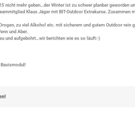
25 nicht mehr geben…der Winter ist zu schwer planbar geworden und 
rteammitglied
K
laus Jäger
mit
BIT-Outdoor
Extrakurse. Zusammen mi
 Drogen, zu viel Alkohol etc. mit sicherem und gutem Outdoor rein 
enn und Aber.
eu und aufgebohrt…wir berichten wie es so läuft:-)
 Basismodul!
en!