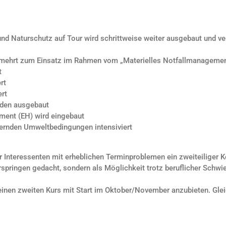
 Naturschutz auf Tour wird schrittweise weiter ausgebaut und ver
mehrt zum Einsatz im Rahmen vom „Materielles Notfallmanagemen
t
rt
ert
den ausgebaut
ment (EH) wird eingebaut
dernden Umweltbedingungen intensiviert
r Interessenten mit erheblichen Terminproblemen ein zweiteiliger
rspringen gedacht, sondern als Möglichkeit trotz beruflicher Schw
einen zweiten Kurs mit Start im Oktober/November anzubieten. Gleic