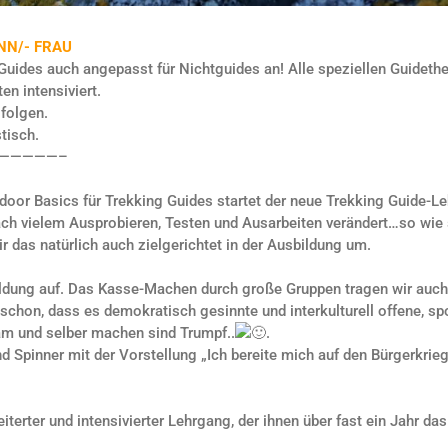
NN/- FRAU
 Guides auch angepasst für Nichtguides an! Alle speziellen Guid
en intensiviert.
 folgen.
tisch.
—————–
tdoor Basics für Trekking Guides startet der neue Trekking Guide
ach vielem Ausprobieren, Testen und Ausarbeiten verändert…so wie s
 das natürlich auch zielgerichtet in der Ausbildung um.
ldung auf. Das Kasse-Machen durch große Gruppen tragen wir auch k
chon, dass es demokratisch gesinnte und interkulturell offene, spor
am und selber machen sind Trumpf..
.
 Spinner mit der Vorstellung „Ich bereite mich auf den Bürgerkrieg 
eiterter und intensivierter Lehrgang, der ihnen über fast ein Jahr d