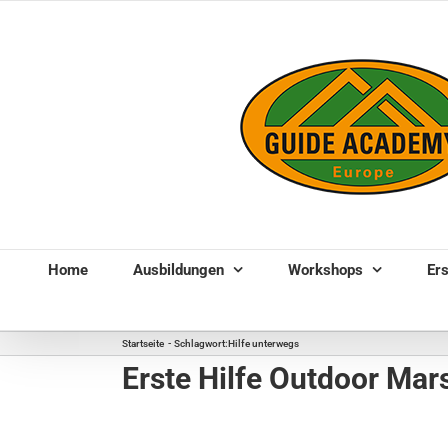
Zum
Inhalt
springen
Home
Ausbildungen
Workshops
Ers
Startseite
Schlagwort:
Hilfe unterwegs
Erste Hilfe Outdoor Ma